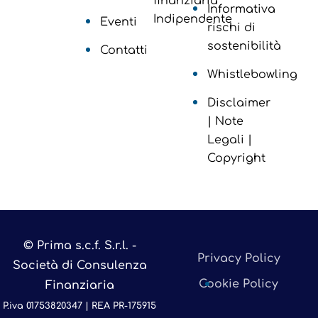
finanziaria
Informativa
Indipendente
Eventi
rischi di
sostenibilità
Contatti
Whistlebowling
Disclaimer
| Note
Legali |
Copyright
© Prima s.c.f. S.r.l. -
Privacy Policy
Società di Consulenza
Cookie Policy
Finanziaria
P.iva 01753820347 | REA PR-175915