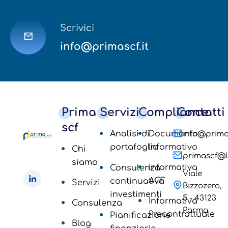
Scrivici
info@primascf.it
Prima
Servizi
Compliance
Contatti
scf
Analisi di
Documento
info@primas
portafoglio
Informativo
Chi
primascf@le
siamo
Informativa
Consulenza
Viale
ACF
continuativa
Servizi
Bizzozero,
investimenti
5 - 43123
Informativa
Consulenza
Parma
Precontrattuale
Pianificazione
Blog