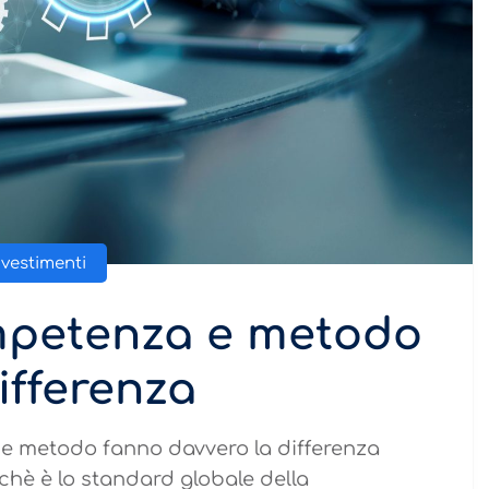
nvestimenti
petenza e metodo
ifferenza
e metodo fanno davvero la differenza
chè è lo standard globale della